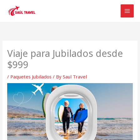
Skip
to
content
Viaje para Jubilados desde
$999
/
Paquetes Jubilados
/ By
Saul Travel